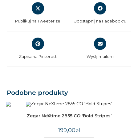
Opens
Opens
in
in
a
a
Publikuj na Tweeter'ze
Udostępnij na Facebook'u
new
new
window
window
Opens
Opens
in
in
a
a
Zapisz na Pinterest
Wyślij mailem
new
new
window
window
Podobne produkty
Zegar NeXtime 2855 CO 'Bold Stripes’
199,00
zł