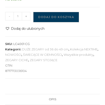
ilość
-
+
DODAJ DO KOSZYKA
Zegar
NeXtime
Dodaj do ulubionych
LC4001
CG
'Ting'
SKU:
LC4001 CG
Kategorii:
DUŻE ZEGARY od 36 do 49 cm
,
Kolekcja NEXTIME
,
NOWOŚCI
,
ŚWIECĄCE W CIEMNOŚCI
,
Wszystkie produkty
,
ZEGARY CICHE
,
ZEGARY STOJĄCE
GTIN:
8717713036104
OPIS