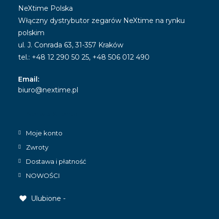
NeXtime Polska
Włączny dystrybutor zegarów NeXtime na rynku
polskim
ul. J. Conrada 63, 31-357 Kraków
tel.: +48 12 290 50 25, +48 506 012 490
Email:
Opens
biuro@nextime.pl
in
your
Serwis Klienta
application
Moje konto
Zwroty
Dostawa i płatność
NOWOŚCI
Ulubione -