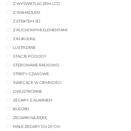
Z WYŚWIETLACZEM LCD
Z WAHADŁEM
Z EFEKTEM 3D
Z RUCHOMYMI ELEMENTAMI
Z KUKUŁKĄ
LUSTRZANE
STACJE POGODY
STEROWANE RADIOWO
STREFY CZASOWE
ŚWIECĄCE W CIEMNOŚCI
DWUSTRONNE
ZEGARY Z ALARMEM
BUDZIKI
ZEGARKI NA RĘKĘ
MAŁE ZEGARY Do 20 Cm