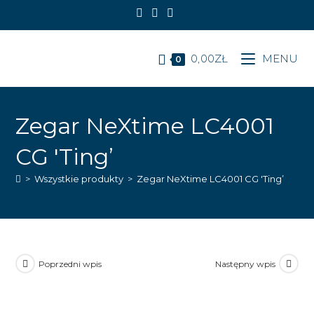
Koniec
treści
0,00
ZŁ
MENU
0
Zegar NeXtime LC4001
CG 'Ting’
>
Wszystkie produkty
>
Zegar NeXtime LC4001 CG 'Ting’
Poprzedni wpis
Następny wpis