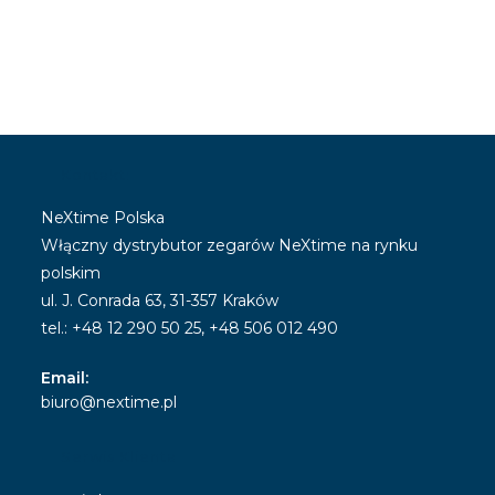
Kontakt:
NeXtime Polska
Włączny dystrybutor zegarów NeXtime na rynku
polskim
ul. J. Conrada 63, 31-357 Kraków
tel.: +48 12 290 50 25, +48 506 012 490
Email:
Opens
biuro@nextime.pl
in
your
Serwis Klienta
application