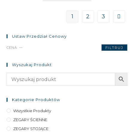
1
2
3
Ustaw Przedział Cenowy
Cena
Cena
CENA:
—
FILTRUJ
min
max
Wyszukaj Produkt
Kategorie Produktów
Wszystkie Produkty
ZEGARY ŚCIENNE
ZEGARY STOJĄCE