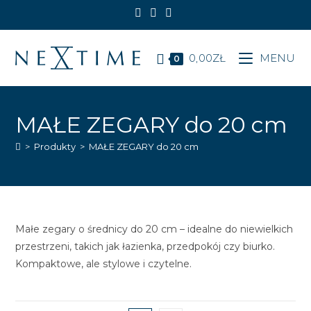
Koniec
treści
0,00
ZŁ
MENU
0
MAŁE ZEGARY do 20 cm
>
Produkty
>
MAŁE ZEGARY do 20 cm
Małe zegary o średnicy do 20 cm – idealne do niewielkich
przestrzeni, takich jak łazienka, przedpokój czy biurko.
Kompaktowe, ale stylowe i czytelne.