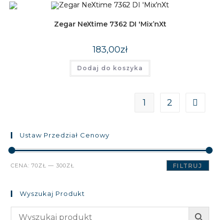
Zegar NeXtime 7362 DI 'Mix’nXt
183,00
zł
Dodaj do koszyka
1
2
Ustaw Przedział Cenowy
Cena
Cena
CENA:
70ZŁ
—
300ZŁ
FILTRUJ
min
max
Wyszukaj Produkt