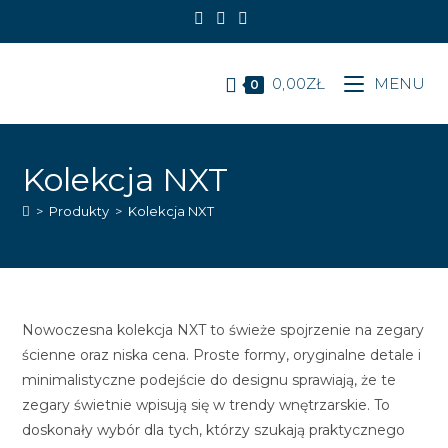
Koniec
treści
0,00
ZŁ
MENU
0
Kolekcja NXT
>
Produkty
>
Kolekcja NXT
Nowoczesna kolekcja NXT to świeże spojrzenie na zegary
ścienne oraz niska cena. Proste formy, oryginalne detale i
minimalistyczne podejście do designu sprawiają, że te
zegary świetnie wpisują się w trendy wnętrzarskie. To
doskonały wybór dla tych, którzy szukają praktycznego