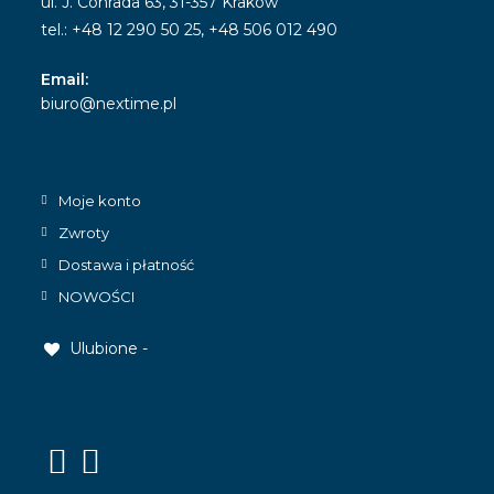
ul. J. Conrada 63, 31-357 Kraków
tel.: +48 12 290 50 25, +48 506 012 490
Email:
Opens
biuro@nextime.pl
in
your
Serwis Klienta
application
Moje konto
Zwroty
Dostawa i płatność
NOWOŚCI
Ulubione -
Social Media