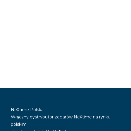
Kontakt:
NeXtime Polska
Włączny dystrybutor zegarów NeXtime na rynku
polskim