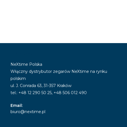
Kontakt:
NeXtime Polska
Włączny dystrybutor zegarów NeXtime na rynku
polskim
ul. J. Conrada 63, 31-357 Kraków
tel.: +48 12 290 50 25, +48 506 012 490
Email:
Opens
biuro@nextime.pl
in
your
Serwis Klienta
application