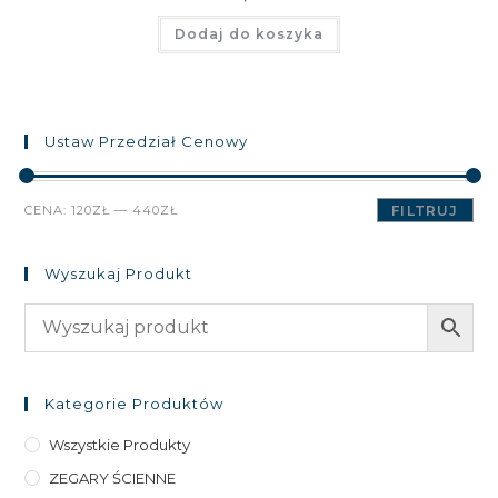
Dodaj do koszyka
Ustaw Przedział Cenowy
Cena
Cena
CENA:
120ZŁ
—
440ZŁ
FILTRUJ
min
max
Wyszukaj Produkt
Kategorie Produktów
Wszystkie Produkty
ZEGARY ŚCIENNE