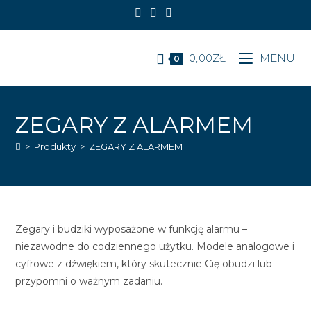
Koniec
treści
0,00
ZŁ
MENU
0
ZEGARY Z ALARMEM
>
Produkty
>
ZEGARY Z ALARMEM
Zegary i budziki wyposażone w funkcję alarmu –
niezawodne do codziennego użytku. Modele analogowe i
cyfrowe z dźwiękiem, który skutecznie Cię obudzi lub
przypomni o ważnym zadaniu.