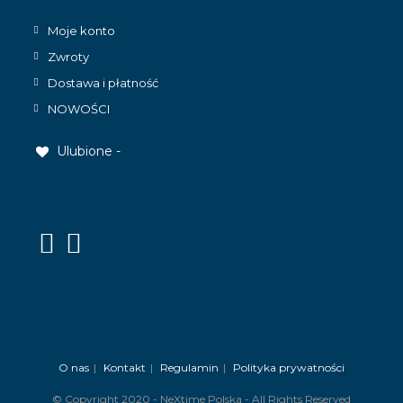
Moje konto
Zwroty
Dostawa i płatność
NOWOŚCI
Ulubione -
Social Media
Opens
Opens
in
in
a
a
new
new
tab
tab
O nas
Kontakt
Regulamin
Polityka prywatności
© Copyright 2020 - NeXtime Polska - All Rights Reserved