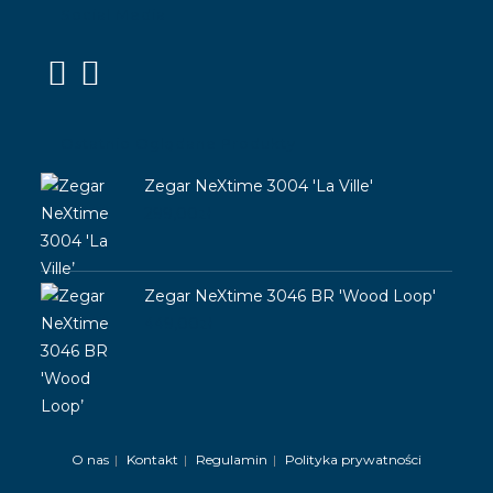
Social Media
Opens
Opens
in
in
Ostatnio Oglądane Produkty
a
a
Zegar NeXtime 3004 'La Ville'
new
new
299,00
zł
tab
tab
Zegar NeXtime 3046 BR 'Wood Loop'
449,00
zł
O nas
Kontakt
Regulamin
Polityka prywatności