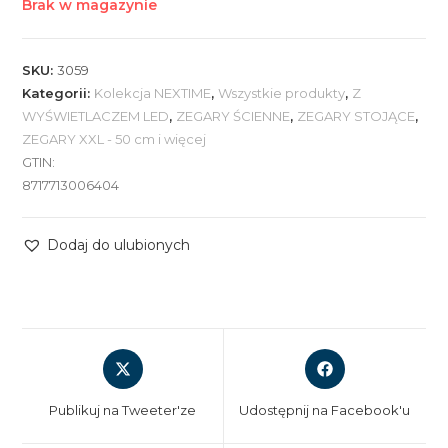
Brak w magazynie
SKU:
3059
Kategorii:
Kolekcja NEXTIME
,
Wszystkie produkty
,
Z
WYŚWIETLACZEM LED
,
ZEGARY ŚCIENNE
,
ZEGARY STOJĄCE
,
ZEGARY XXL - 50 cm i więcej
GTIN:
8717713006404
Dodaj do ulubionych
Opens
Opens
in
in
a
a
Publikuj na Tweeter'ze
Udostępnij na Facebook'u
new
new
window
window