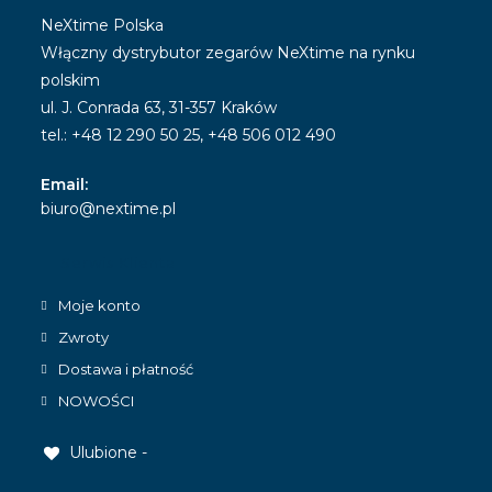
NeXtime Polska
Włączny dystrybutor zegarów NeXtime na rynku
polskim
ul. J. Conrada 63, 31-357 Kraków
tel.: +48 12 290 50 25, +48 506 012 490
Email:
Opens
biuro@nextime.pl
in
your
Serwis Klienta
application
Moje konto
Zwroty
Dostawa i płatność
NOWOŚCI
Ulubione -