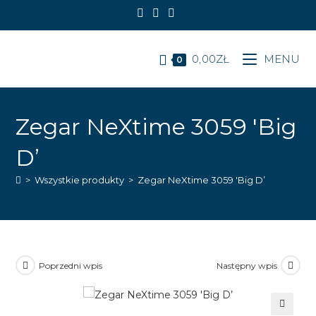
Koniec
treści
0,00
ZŁ
MENU
0
Zegar NeXtime 3059 'Big
D’
>
Wszystkie produkty
>
Zegar NeXtime 3059 'Big D’
Poprzedni wpis
Następny wpis