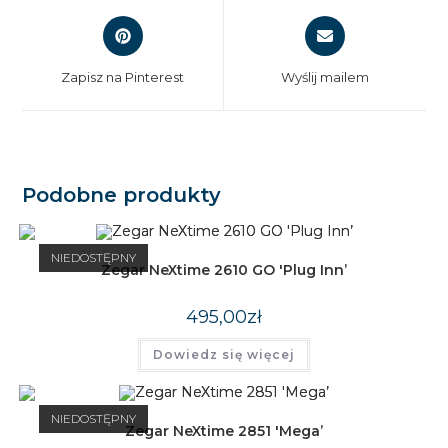
Opens
Opens
in
in
a
a
Zapisz na Pinterest
Wyślij mailem
new
new
window
window
Podobne produkty
NIEDOSTĘPNY
Zegar NeXtime 2610 GO 'Plug Inn’
495,00
zł
Dowiedz się więcej
NIEDOSTĘPNY
Zegar NeXtime 2851 'Mega’