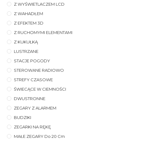
Z WYŚWIETLACZEM LCD
Z WAHADŁEM
Z EFEKTEM 3D
Z RUCHOMYMI ELEMENTAMI
Z KUKUŁKĄ
LUSTRZANE
STACJE POGODY
STEROWANE RADIOWO
STREFY CZASOWE
ŚWIECĄCE W CIEMNOŚCI
DWUSTRONNE
ZEGARY Z ALARMEM
BUDZIKI
ZEGARKI NA RĘKĘ
MAŁE ZEGARY Do 20 Cm