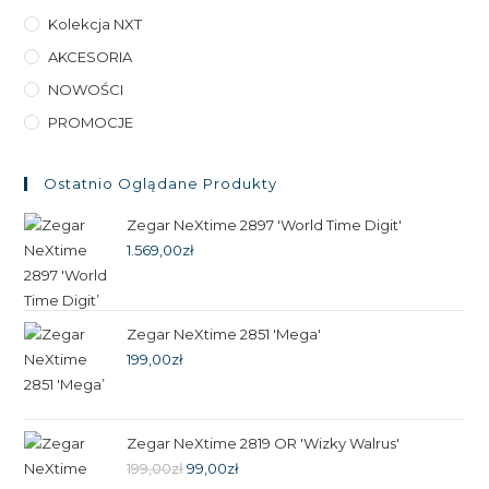
Kolekcja NXT
AKCESORIA
NOWOŚCI
PROMOCJE
Ostatnio Oglądane Produkty
Zegar NeXtime 2897 'World Time Digit'
1.569,00
zł
Zegar NeXtime 2851 'Mega'
199,00
zł
Zegar NeXtime 2819 OR 'Wizky Walrus'
Pierwotna
Aktualna
199,00
zł
99,00
zł