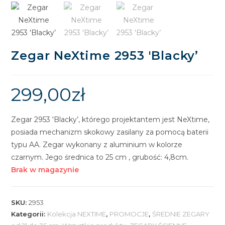
🔍
Zegar NeXtime 2953 'Blacky’
299,00
zł
Zegar 2953 'Blacky’, którego projektantem jest NeXtime,
posiada mechanizm skokowy zasilany za pomocą baterii
typu AA. Zegar wykonany z aluminium w kolorze
czarnym. Jego średnica to 25 cm , grubość: 4,8cm.
Brak w magazynie
SKU:
2953
Kategorii:
Kolekcja NEXTIME
,
PROMOCJE
,
ŚREDNIE ZEGARY