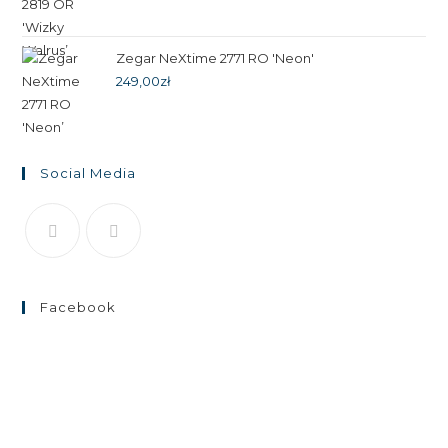
cena
cena
wynosiła:
wynosi:
199,00zł.
99,00zł.
Zegar NeXtime 2771 RO 'Neon'
249,00
zł
Social Media
Facebook