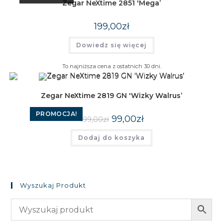
Zegar NeXtime 2851 'Mega’
199,00
zł
Dowiedz się więcej
To najniższa cena z ostatnich 30 dni.
Zegar NeXtime 2819 GN 'Wizky Walrus’
PROMOCJA!
Pierwotna
Aktualna
99,00
zł
199,00
zł
cena
cena
wynosiła:
wynosi:
Dodaj do koszyka
199,00zł.
99,00zł.
Wyszukaj Produkt