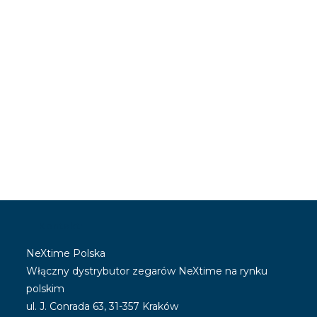
Kontakt:
NeXtime Polska
Włączny dystrybutor zegarów NeXtime na rynku
polskim
ul. J. Conrada 63, 31-357 Kraków