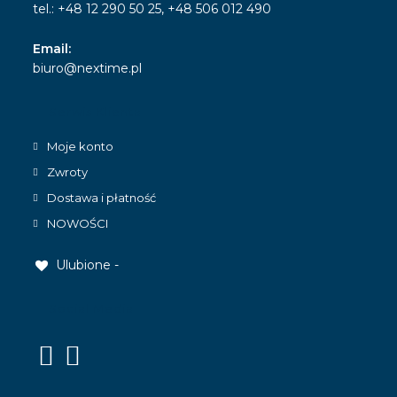
tel.: +48 12 290 50 25, +48 506 012 490
Email:
Opens
biuro@nextime.pl
in
your
Serwis Klienta
application
Moje konto
Zwroty
Dostawa i płatność
NOWOŚCI
Ulubione -
Social Media
Opens
Opens