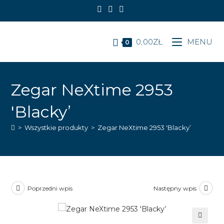
Koniec
treści
0,00
ZŁ
MENU
0
Zegar NeXtime 2953
'Blacky’
>
Wszystkie produkty
>
Zegar NeXtime 2953 'Blacky’
Poprzedni wpis
Następny wpis