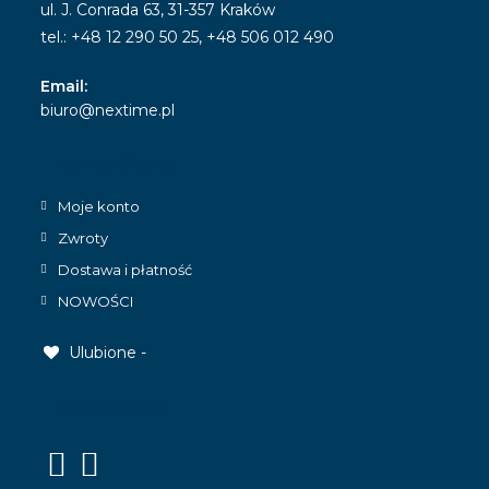
ul. J. Conrada 63, 31-357 Kraków
tel.: +48 12 290 50 25, +48 506 012 490
Email:
Opens
biuro@nextime.pl
in
your
Serwis Klienta
application
Moje konto
Zwroty
Dostawa i płatność
NOWOŚCI
Ulubione -
Social Media