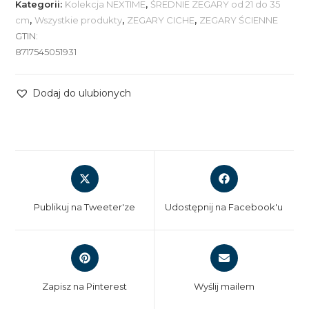
Kategorii:
Kolekcja NEXTIME
,
ŚREDNIE ZEGARY od 21 do 35
cm
,
Wszystkie produkty
,
ZEGARY CICHE
,
ZEGARY ŚCIENNE
GTIN:
8717545051931
Dodaj do ulubionych
Opens
Opens
in
in
a
a
Publikuj na Tweeter'ze
Udostępnij na Facebook'u
new
new
window
window
Opens
Opens
in
in
a
a
Zapisz na Pinterest
Wyślij mailem
new
new
window
window