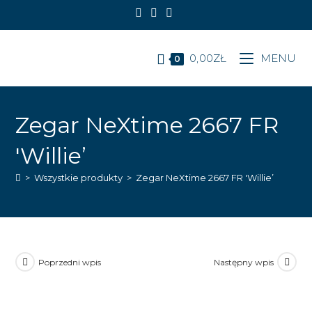
Koniec
treści
0,00
ZŁ
MENU
0
Zegar NeXtime 2667 FR
'Willie’
>
Wszystkie produkty
>
Zegar NeXtime 2667 FR 'Willie’
Poprzedni wpis
Następny wpis