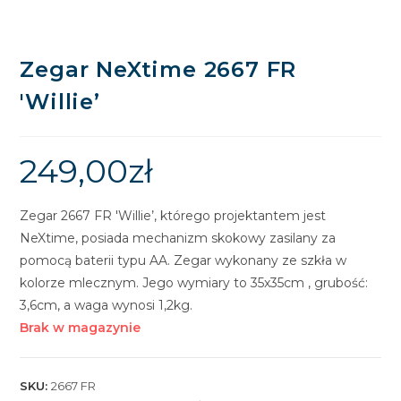
Zegar NeXtime 2667 FR
'Willie’
249,00
zł
Zegar 2667 FR 'Willie’, którego projektantem jest
NeXtime, posiada mechanizm skokowy zasilany za
pomocą baterii typu AA. Zegar wykonany ze szkła w
kolorze mlecznym. Jego wymiary to 35x35cm , grubość:
3,6cm, a waga wynosi 1,2kg.
Brak w magazynie
SKU:
2667 FR