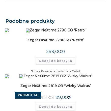
Podobne produkty
Zegar NeXtime 2790 GO 'Retro’
299,00
zł
Dodaj do koszyka
To najniższa cena z ostatnich 30 dni.
Zegar NeXtime 2819 OR 'Wizky Walrus’
PROMOCJA!
Pierwotna
Aktualna
99,00
zł
199,00
zł
cena
cena
wynosiła:
wynosi:
Dodaj do koszyka
199,00zł.
99,00zł.