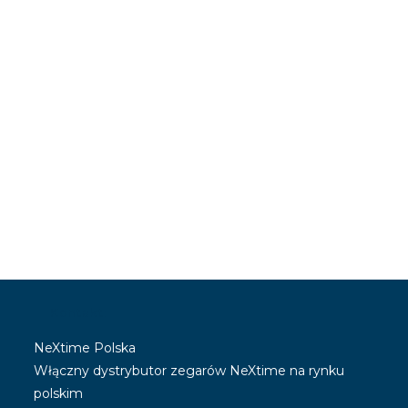
Kontakt:
NeXtime Polska
Włączny dystrybutor zegarów NeXtime na rynku
polskim